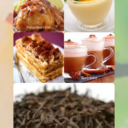
Hauptgerichte
Desserts
Süßspeisen
Getränke